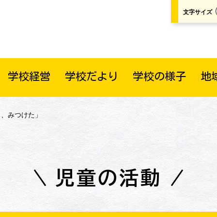
文字サイズ
学校経営
学校だより
学校の様子
地
と、みつけた」
児童の活動