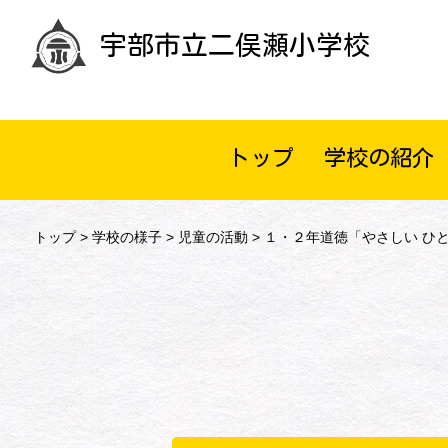
宇部市立二俣瀬小学校
トップ
学校の紹介
トップ
>
学校の様子
>
児童の活動
> １・２年道徳「やさしい ひ