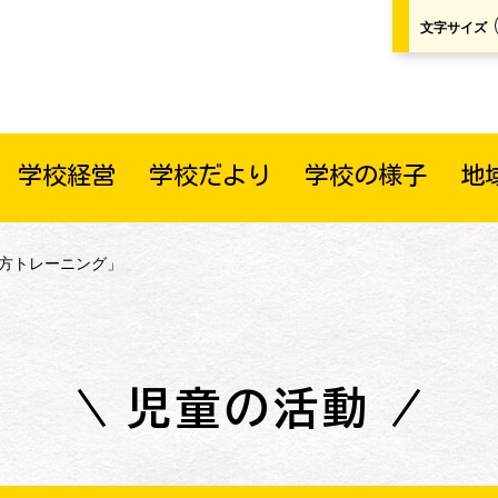
文字サイズ
学校経営
学校だより
学校の様子
地
い方トレーニング」
児童の活動