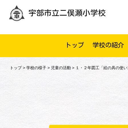
宇部市立二俣瀬小学校
トップ
学校の紹介
トップ
>
学校の様子
>
児童の活動
> １・２年図工「絵の具の使