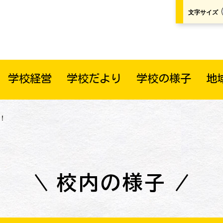
文字サイズ
学校経営
学校だより
学校の様子
地
！
校内の様子