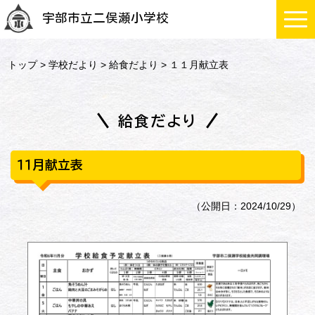
宇部市立二俣瀬小学校
トップ
>
学校だより
>
給食だより
> １１月献立表
給食だより
１１月献立表
（公開日：2024/10/29）